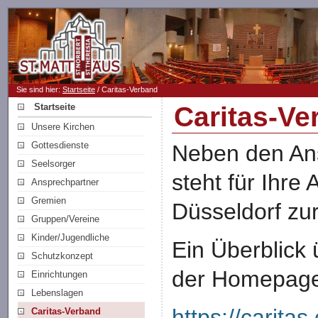
Sie sind hier:
Startseite
/ Caritas-Verband
Startseite
Caritas-Ve
Unsere Kirchen
Gottesdienste
Neben den Ans
Seelsorger
steht für Ihre
Ansprechpartner
Gremien
Düsseldorf zu
Gruppen/Vereine
Kinder/Jugendliche
Ein Überblick 
Schutzkonzept
der Homepage
Einrichtungen
Lebenslagen
https://carita
Caritas-Verband