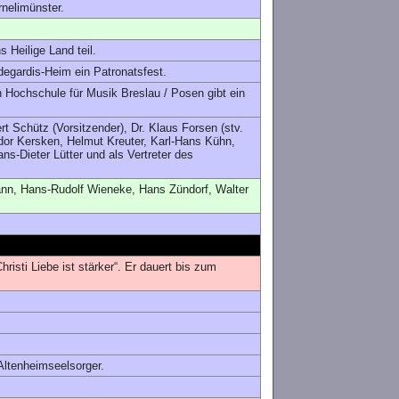
nelimünster.
 Heilige Land teil.
degardis-Heim ein Patronatsfest.
n Hochschule für Musik Breslau / Posen gibt ein
t Schütz (Vorsitzender), Dr. Klaus Forsen (stv.
dor Kersken, Helmut Kreuter, Karl-Hans Kühn,
s-Dieter Lütter und als Vertreter des
ann, Hans-Rudolf Wieneke, Hans Zündorf, Walter
hristi Liebe ist stärker“. Er dauert bis zum
ltenheimseelsorger.