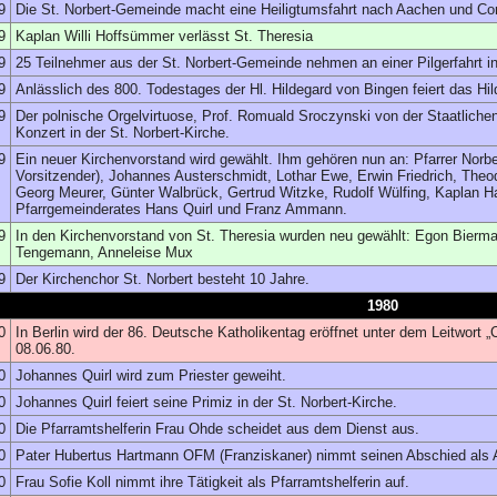
9
Die St. Norbert-Gemeinde macht eine Heiligtumsfahrt nach Aachen und Cor
9
Kaplan Willi Hoffsümmer verlässt St. Theresia
9
25 Teilnehmer aus der St. Norbert-Gemeinde nehmen an einer Pilgerfahrt ins
9
Anlässlich des 800. Todestages der Hl. Hildegard von Bingen feiert das Hil
9
Der polnische Orgelvirtuose, Prof. Romuald Sroczynski von der Staatliche
Konzert in der St. Norbert-Kirche.
9
Ein neuer Kirchenvorstand wird gewählt. Ihm gehören nun an: Pfarrer Norber
Vorsitzender), Johannes Austerschmidt, Lothar Ewe, Erwin Friedrich, Theo
Georg Meurer, Günter Walbrück, Gertrud Witzke, Rudolf Wülfing, Kaplan Han
Pfarrgemeinderates Hans Quirl und Franz Ammann.
9
In den Kirchenvorstand von St. Theresia wurden neu gewählt: Egon Bierm
Tengemann, Anneleise Mux
9
Der Kirchenchor St. Norbert besteht 10 Jahre.
1980
0
In Berlin wird der 86. Deutsche Katholikentag eröffnet unter dem Leitwort „C
08.06.80.
0
Johannes Quirl wird zum Priester geweiht.
0
Johannes Quirl feiert seine Primiz in der St. Norbert-Kirche.
0
Die Pfarramtshelferin Frau Ohde scheidet aus dem Dienst aus.
0
Pater Hubertus Hartmann OFM (Franziskaner) nimmt seinen Abschied als A
0
Frau Sofie Koll nimmt ihre Tätigkeit als Pfarramtshelferin auf.