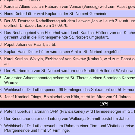
8
Kardinal Albino Luciani Patriarch von Venice (Venedig) wird zum Papst ge
8
Hans-Dieter Lütter wird Kaplan in der St. Norbert-Gemeinde.
8
Der 85. Deutsche Katholikentag mit dem Leitwort „Ich will euch Zukunft un
eröffnet. Er dauert bis zum 17.09.78.
8
Das Neubaugebiet von Hellerhof wird durch Kardinal Höffner von der Kir
getrennt und in die Kirchengemeinde St. Norbert umgepfarrt.
8
Papst Johannes Paul I, stirbt.
8
Kaplan Hans-Dieter Lütter wird in sein Amt in St. Norbert eingeführt.
8
Karol Kardinal Wojtyla, Erzbischof von Kraków (Krakau), wird zum Papst 
an.
8
Der Pfarrbereich von St. Norbert wird um den Stadtteil Hellerhof-West erwei
8
Am ersten Adventssonntag bekommt St. Theresia einen 5-armigen Kerzens
Wimmer.
8
Weihbischof Dr. Luthe spendet 96 Firmlingen das Sakrament der hl. Firmun
8
Josef Kardinal Frings, Erzbischof von Köln, stirbt im Alter von 91 Jahren.
1979
9
Pater Hubertus Hartmann OFM (Franziskaner) wird Heimseelsorger im St. 
9
Der Kinderchor unter der Leitung von Walburga Schmitt besteht 5 Jahre.
9
Weihbischof Dr. Luthe besucht im Rahmen einer Firm- und Visitationsreise 
Pfarrgemeinde und firmt 34 Firmlinge.