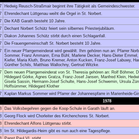
7
Hedwig Reusch-Straßmair beginnt ihre Tätigkeit als Gemeindeschwester.
7
Ehrendechant Lüttgenau weiht die Orgel in St. Norbert.
7
Die KAB Garath besteht 10 Jahre.
7
Dechant Norbert Schütz feiert sein silbernes Priesterjubiläum.
7
Diakon Johannes Schütz stirbt durch einen Schlaganfall.
7
Die Frauengemeinschaft St. Norbert besteht 10 Jahre.
7
Ein neuer Pfarrgemeinderat wird gewählt. Ihm gehören nun an: Pfarrer Nor
Sommer, Franz Ammann, Erna Bühl, Marlene Decker, Hans-Dieter Emmel, G
Kiefer, Maria Kluth, Bruno Kremer, Anton Kucken, Franz-Josef Labuwy, Hans
Günther Schils, Matthias Wallochny, Gertrud Witzke.
7
Dem neuen Pfarrgemeinderat von St. Theresia gehören an: Rolf Böhmer, Die
Hildegard Görke, Agnes Gratza, Franz-Josef Jansen, Manfred Klein, Hedwi
Gisela Sassin, Hermann-Josef Schulte, Hans-Josef Schwemin, Ursula Zündo
Hoffsümmer, Hildegard Klother
7
Kaplan Markus Sommer wird Pfarrer der Johannespfarre in Marienheide-G
1978
8
Das Volksbegehren gegen die Koop-Schule in Garath läuft an.
8
Georg Flock wird Chorleiter des Kirchenchores St. Norbert.
8
Ehrendechant Alfons Lüttgenau stirbt.
8
Im St. Hildegardis-Heim gibt es nun auch eine Tagespflege.
8
Papst Paul VI. stirbt