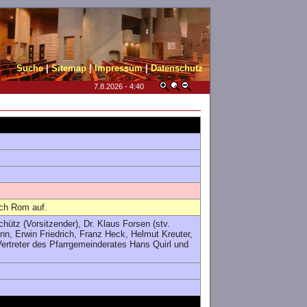
Suche
|
Sitemap
|
Impressum
|
Datenschutz
7.8.2026 - 4:40
ach Rom auf.
hütz (Vorsitzender), Dr. Klaus Forsen (stv.
, Erwin Friedrich, Franz Heck, Helmut Kreuter,
rtreter des Pfarrgemeinderates Hans Quirl und