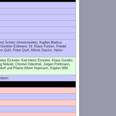
bert Schütz (Vorsitzender), Kaplan Markus
ünther Erdmann, Dr. Klaus Forsen, Friedel
 Quirl, Peter Quirl, Alfons Sassin, Heinz-
ter Eickeler, Karl-Heinz Eickeler, Klaus Gondro,
g Nübold, Christel Odenthal, Jürgen Pohlmann,
rf und Pfarrer Albert Hopmann, Kaplan Willi
imborn