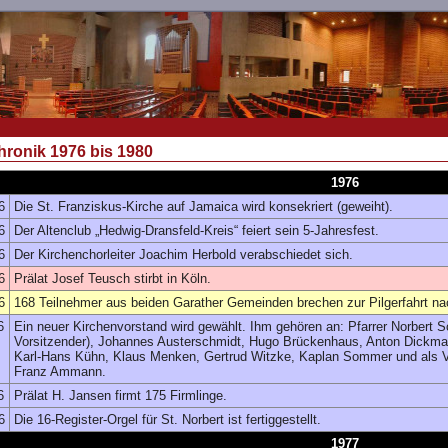
hronik 1976 bis 1980
1976
6
Die St. Franziskus-Kirche auf Jamaica wird konsekriert (geweiht).
6
Der Altenclub „Hedwig-Dransfeld-Kreis“ feiert sein 5-Jahresfest.
6
Der Kirchenchorleiter Joachim Herbold verabschiedet sich.
6
Prälat Josef Teusch stirbt in Köln.
6
168 Teilnehmer aus beiden Garather Gemeinden brechen zur Pilgerfahrt n
6
Ein neuer Kirchenvorstand wird gewählt. Ihm gehören an: Pfarrer Norbert Sc
Vorsitzender), Johannes Austerschmidt, Hugo Brückenhaus, Anton Dickmann
Karl-Hans Kühn, Klaus Menken, Gertrud Witzke, Kaplan Sommer und als Ve
Franz Ammann.
6
Prälat H. Jansen firmt 175 Firmlinge.
6
Die 16-Register-Orgel für St. Norbert ist fertiggestellt.
1977