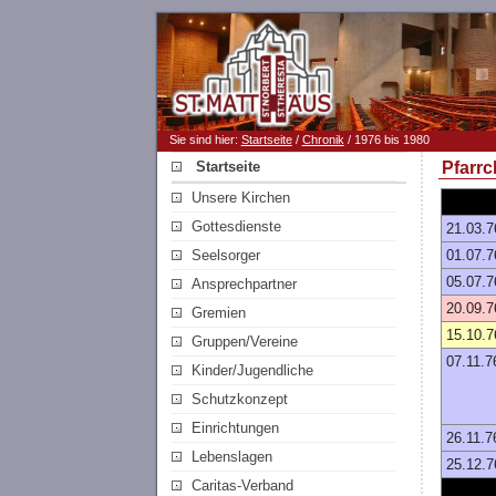
Sie sind hier:
Startseite
/
Chronik
/ 1976 bis 1980
Startseite
Pfarrc
Unsere Kirchen
Gottesdienste
21.03.7
Seelsorger
01.07.7
05.07.7
Ansprechpartner
20.09.7
Gremien
15.10.7
Gruppen/Vereine
07.11.7
Kinder/Jugendliche
Schutzkonzept
Einrichtungen
26.11.7
Lebenslagen
25.12.7
Caritas-Verband