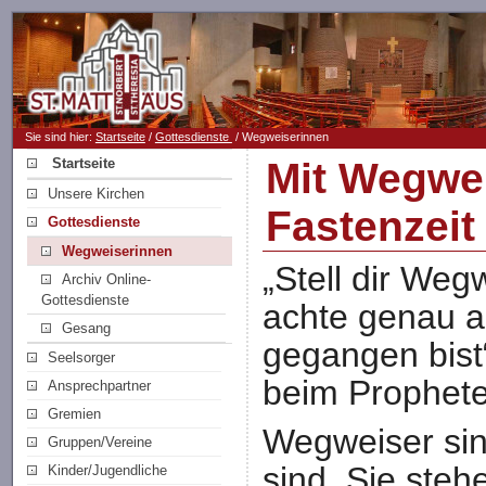
Sie sind hier:
Startseite
/
Gottesdienste
/ Wegweiserinnen
Startseite
Mit Wegwe
Unsere Kirchen
Fastenzeit
Gottesdienste
Wegweiserinnen
„Stell dir Weg
Archiv Online-
Gottesdienste
achte genau a
Gesang
gegangen bist
Seelsorger
beim Prophete
Ansprechpartner
Gremien
Wegweiser sin
Gruppen/Vereine
sind. Sie ste
Kinder/Jugendliche