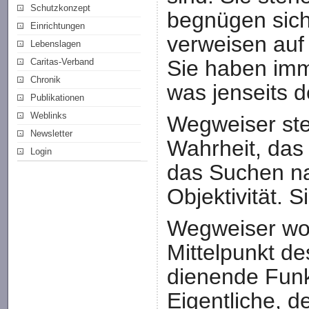
Schutzkonzept
begnügen sich 
Einrichtungen
verweisen auf 
Lebenslagen
Sie haben imm
Caritas-Verband
Chronik
was jenseits d
Publikationen
Weblinks
Wegweiser st
Newsletter
Wahrheit, das
Login
das Suchen n
Objektivität. 
Wegweiser wol
Mittelpunkt de
dienende Funk
Eigentliche, d